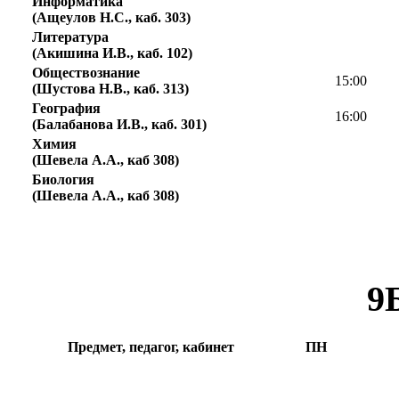
Информатика
(Ащеулов Н.С., каб. 303)
Литература
(Акишина И.В., каб. 102)
Обществознание
15:00
(Шустова Н.В., каб. 313)
География
16:00
(Балабанова И.В., каб. 301)
Химия
(Шевела А.А., каб 308)
Биология
(Шевела А.А., каб 308)
9
Предмет, педагог, кабинет
ПН