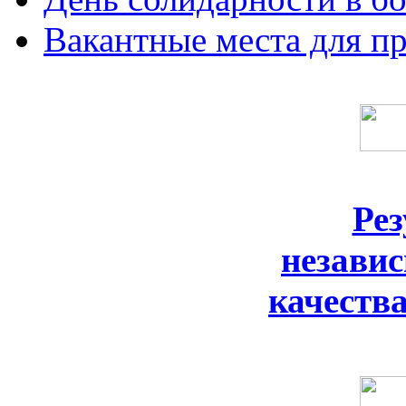
Вакантные места для п
Ре
незави
качеств