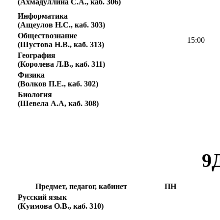
(Ахмадуллина С.А., каб. 306)
Информатика
(Ащеулов Н.С., каб. 303)
Обществознание
15:00
(Шустова Н.В., каб. 313)
География
(Королева Л.В., каб. 311)
Физика
(Волков П.Е., каб. 302)
Биология
(Шевела А.А, каб. 308)
9
Предмет, педагог, кабинет
ПН
Русский язык
1
(Куимова О.В., каб. 310)