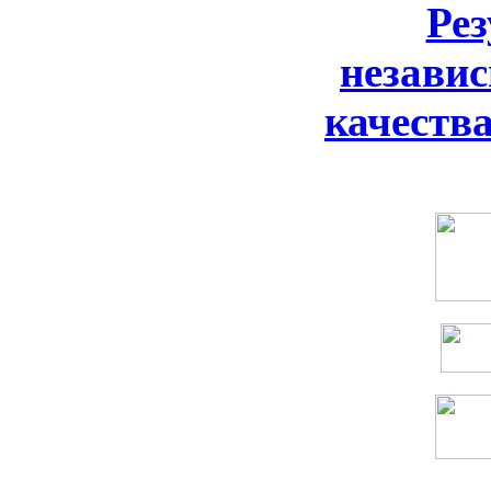
Ре
незави
качеств