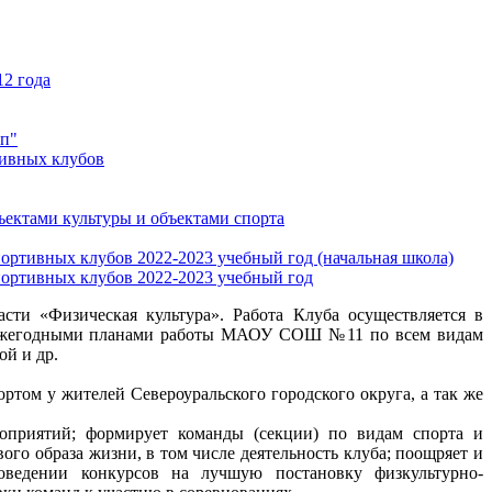
12 года
мп"
тивных клубов
ъектами культуры и объектами спорта
ортивных клубов 2022-2023 учебный год (начальная школа)
портивных клубов 2022-2023 учебный год
сти «Физическая культура». Работа Клуба осуществляется в
, ежегодными планами работы МАОУ СОШ №11 по всем видам
ой и др.
ртом у жителей Североуральского городского округа, а так же
роприятий; формирует команды (секции) по видам спорта и
ого образа жизни, в том числе деятельность клуба; поощряет и
роведении конкурсов на лучшую постановку физкультурно-