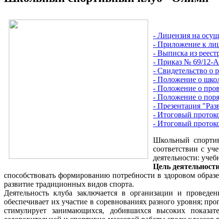
- Лицензия на осущ
- Приложение к ли
- Выписка из реест
- Приказ № 69/12-А
- Свидетельство о 
- Положение о шко
- Положение о пр
- Положение о пор
- Презентация "Ра
- Итоговый проток
- Итоговый проток
Школьный спортив
соответствии с у
деятельности: учеб
Цель деятельност
способствовать формированию потребности в здоровом образе 
развитие традиционных видов спорта.
Деятельность клуба заключается в организации и проведе
обеспечивает их участие в соревнованиях разного уровня; про
стимулирует занимающихся, добившихся высоких показате