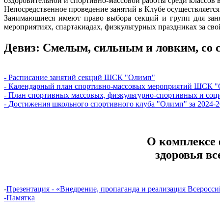
оздоровительной и спортивно-массовой работы среди классов 
Непосредственное проведение занятий в Клубе осуществляется
Занимающиеся имеют право выбора секций и групп для заня
мероприятиях, спартакиадах, физкультурных праздниках за сво
Девиз: Смелым, сильным и ловким, со с
- Расписание занятий секций ШСК "Олимп"
- Календарный план спортивно-массовых мероприятий ШСК "О
- План спортивных массовых, физкультурно-спортивных и со
- Достижения школьного спортивного клуба "Олимп" за 2024-
О комплексе 
здоровья вс
-
Презентация - «Внедрение, пропаганда и реализация Всеросси
-Памятка