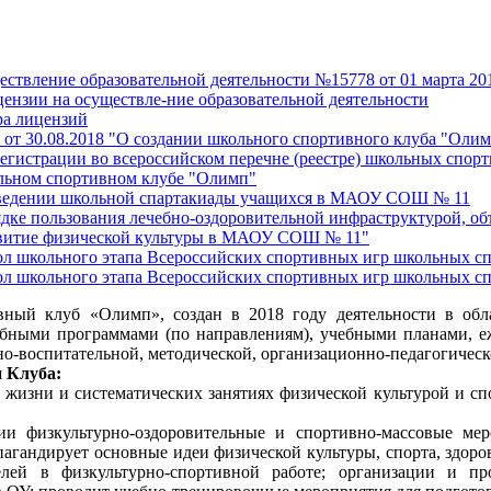
ествление образовательной деятельности №15778 от 01 марта 20
цензии на осуществле-ние образовательной деятельности
ра лицензий
 от 30.08.2018 "О создании школьного спортивного клуба "Оли
регистрации во всероссийском перечне (реестре) школьных спор
льном спортивном клубе "Олимп"
оведении школьной спартакиады учащихся в МАОУ СОШ № 11
ядке пользования лечебно-оздоровительной инфраструктурой, об
звитие физической культуры в МАОУ СОШ № 11"
ол школьного этапа Всероссийских спортивных игр школьных сп
ол школьного этапа Всероссийских спортивных игр школьных с
ный клуб «Олимп», создан в 2018 году деятельности в обла
чебными программами (по направлениям), учебными планами
но-воспитательной, методической, организационно-педагогическ
и Клуба:
жизни и систематических занятиях физической культурой и спо
нии физкультурно-оздоровительные и спортивно-массовые ме
пагандирует основные идеи физической культуры, спорта, здоров
лей в физкультурно-спортивной работе; организации и п