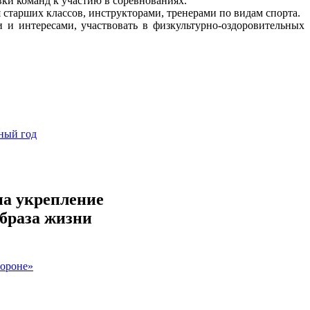
ки команд к участию в соревнованиях.
старших классов, инструкторами, тренерами по видам спорта.
и интересами, участвовать в физкультурно-оздоровительных
ный год
на укрепление
образа жизни
бороне»