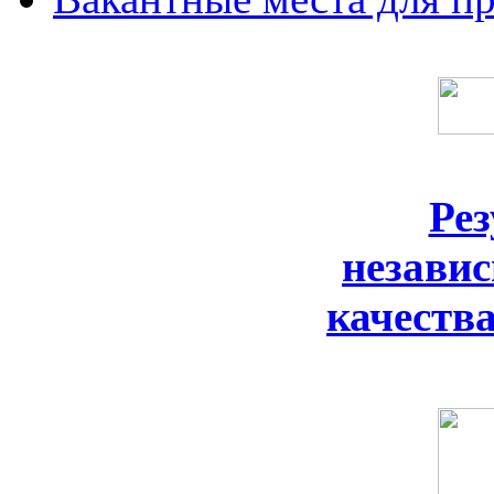
Ре
незави
качеств