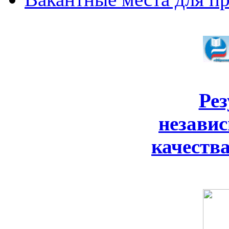
Ре
незави
качеств