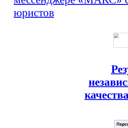
юристов
Ре
незави
качеств