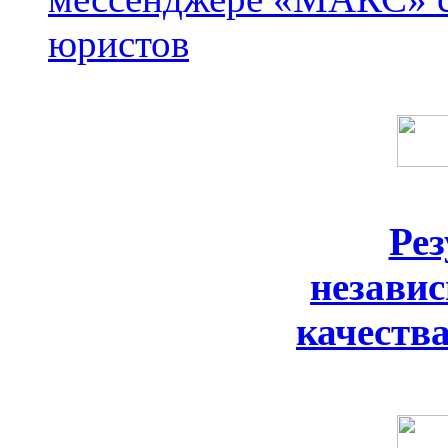
юристов
Ре
незави
качеств