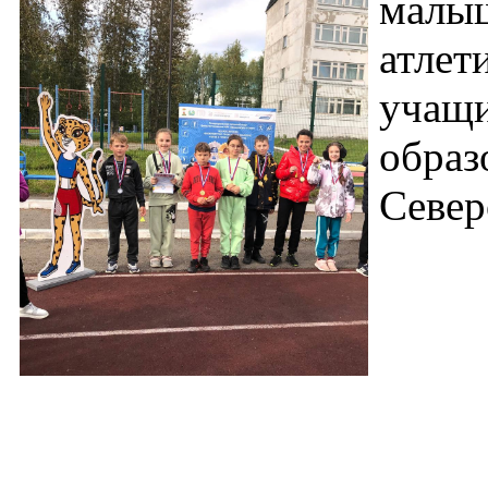
малы
атлет
уча
обра
Север